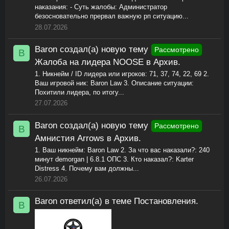
наказания: - Суть жалобы: Администратор
безосновательно прервал важную рп ситуацию...
28.07.2026
Baron
создал(а) новую тему
Рассмотрено
B
Жалоба на лидера NOOSE
в
Архив
.
1. Никнейм / ID лидера или игроков: 71, 37, 74, 22, 69 2.
Ваш игровой ник: Baron Law 3. Описание ситуации:
Похитили лидера, по итогу...
27.07.2026
Baron
создал(а) новую тему
Рассмотрено
B
Амнистия Arrows
в
Архив
.
1. Ваш никнейм: Baron Law 2. За что вас наказали?: 240
минут demorgan | 6.8.1 ОПС 3. Кто наказал?: Karter
Distress 4. Почему вам должны...
26.07.2026
Baron
ответил(а) в теме
Постановления
.
B